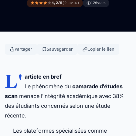
4,2/5
(9 avis)
126
vues
Partager
Sauvegarder
Copier le lien
L'
article en bref
Le phénomène du
camarade
d'études
scan
menace l'intégrité académique avec 38%
des étudiants concernés selon une étude
récente.
Les plateformes spécialisées comme