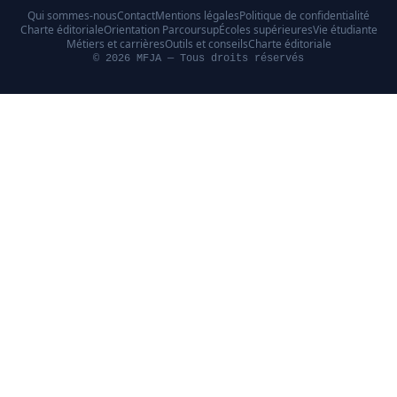
Qui sommes-nous
Contact
Mentions légales
Politique de confidentialité
Charte éditoriale
Orientation Parcoursup
Écoles supérieures
Vie étudiante
Métiers et carrières
Outils et conseils
Charte éditoriale
© 2026 MFJA — Tous droits réservés