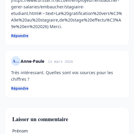
(https://www.urssaf.fr/accueil/employeur/embaucher-
gerer-salaries/embaucher/stagiaire-
etudiant.html#:~:text=La%20gratification%20vers%C3%
A9e%20au%20stagiaire,de%20stage%20effectu%C3%A
9e%20en%202026) Merci.
Répondre
A...
Anne-Paule
13 mars 2026
Très intéressant. Quelles sont vos sources pour les
chiffres ?
Répondre
Laisser un commentaire
Ne pas remplir
Prénom