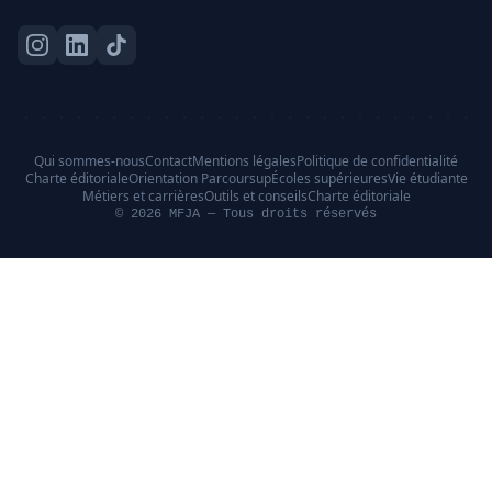
Qui sommes-nous
Contact
Mentions légales
Politique de confidentialité
Charte éditoriale
Orientation Parcoursup
Écoles supérieures
Vie étudiante
Métiers et carrières
Outils et conseils
Charte éditoriale
© 2026 MFJA — Tous droits réservés