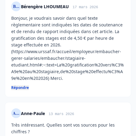
B...
Bérengère LHOUMEAU
17 mars 2026
Bonjour, je voudrais savoir dans quel texte
règlementaire sont indiquées les dates de soutenance
et de rendu de rapport indiquées dans cet article. La
gratification des stages est de 4,50 € par heure de
stage effectuée en 2026.
(https://www.urssaf.fr/accueil/employeur/embaucher-
gerer-salaries/embaucher/stagiaire-
etudiant.html#:~:text=La%20gratification%20vers%C3%
A9e%20au%20stagiaire,de%20stage%20effectu%C3%A
9e%20en%202026) Merci.
Répondre
A...
Anne-Paule
13 mars 2026
Très intéressant. Quelles sont vos sources pour les
chiffres ?