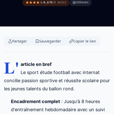
4,2/5
(8 avis)
330
vues
Partager
Sauvegarder
Copier le lien
L'
article en bref
Le
sport étude
football avec internat
concilie passion sportive et réussite scolaire pour
les
jeunes talents
du ballon rond.
Encadrement complet
: Jusqu'à 8 heures
d'entraînement hebdomadaire avec un suivi