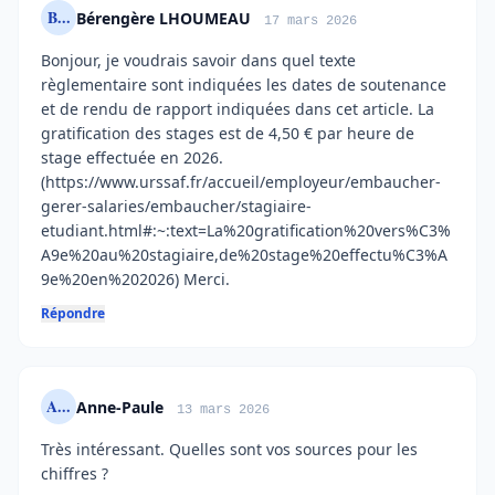
B...
Bérengère LHOUMEAU
17 mars 2026
Bonjour, je voudrais savoir dans quel texte
règlementaire sont indiquées les dates de soutenance
et de rendu de rapport indiquées dans cet article. La
gratification des stages est de 4,50 € par heure de
stage effectuée en 2026.
(https://www.urssaf.fr/accueil/employeur/embaucher-
gerer-salaries/embaucher/stagiaire-
etudiant.html#:~:text=La%20gratification%20vers%C3%
A9e%20au%20stagiaire,de%20stage%20effectu%C3%A
9e%20en%202026) Merci.
Répondre
A...
Anne-Paule
13 mars 2026
Très intéressant. Quelles sont vos sources pour les
chiffres ?