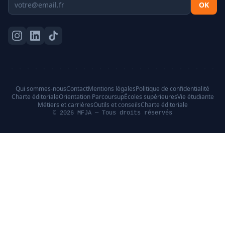
OK
Qui sommes-nous
Contact
Mentions légales
Politique de confidentialité
Charte éditoriale
Orientation Parcoursup
Écoles supérieures
Vie étudiante
Métiers et carrières
Outils et conseils
Charte éditoriale
© 2026 MFJA — Tous droits réservés