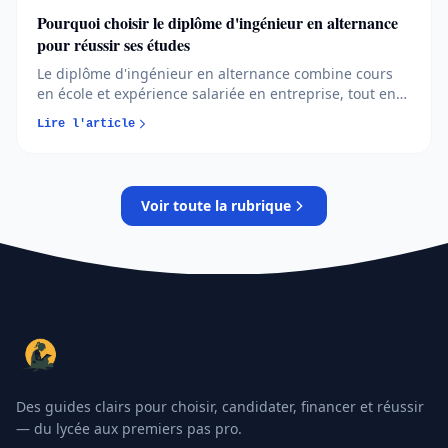
Pourquoi choisir le diplôme d'ingénieur en alternance
pour réussir ses études
Le diplôme d'ingénieur en alternance combine cours
en école et expérience salariée en entreprise, tout en
étant rémunéré et financé. Cette double exposition
Lire l'article
forge un professionnel opérationnel dès l'obtention du
titre. Nous voyons chaque année des jeunes hésiter
entre voie classique et apprentissage. Ce format attire
de plus en plus de futurs ingénieurs, y compris dans
Voir toute la rubrique
un marché de l'emploi devenu plus exigeant. Voici tout
ce que vous devez savoir avant de vous lancer dans
cette aventure stimulante et formatrice.
Des guides clairs pour choisir, candidater, financer et réussir
— du lycée aux premiers pas pro.