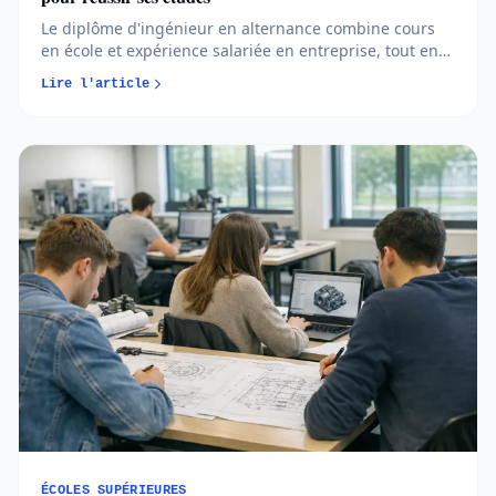
Le diplôme d'ingénieur en alternance combine cours
en école et expérience salariée en entreprise, tout en
étant rémunéré et financé. Cette double exposition
Lire l'article
forge un professionnel opérationnel dès l'obtention du
titre. Nous voyons chaque année des jeunes hésiter
entre voie classique et apprentissage. Ce format attire
de plus en plus de futurs ingénieurs, y compris dans
un marché de l'emploi devenu plus exigeant. Voici tout
ce que vous devez savoir avant de vous lancer dans
cette aventure stimulante et formatrice.
ÉCOLES SUPÉRIEURES