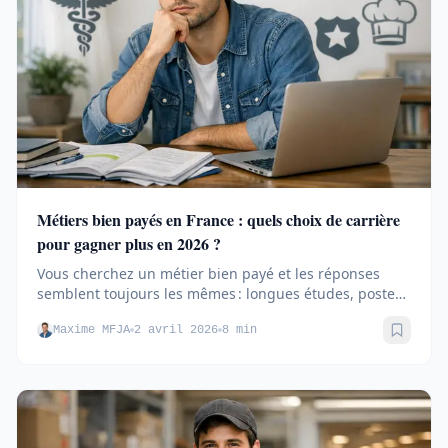
Métiers bien payés en France : quels choix de carrière
pour gagner plus en 2026 ?
Vous cherchez un métier bien payé et les réponses
semblent toujours les mêmes : longues études, postes
élitistes,...
Maxime MFJA
2 avril 2026
8 min
Sauve