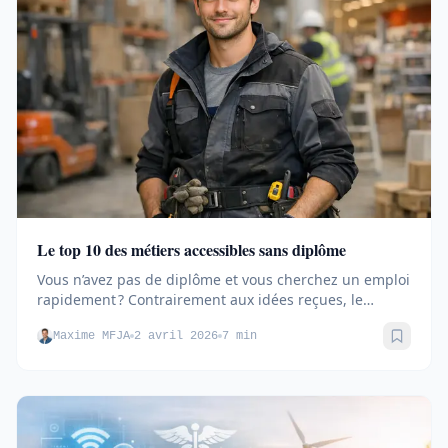
Le top 10 des métiers accessibles sans diplôme
Vous n’avez pas de diplôme et vous cherchez un emploi
rapidement ? Contrairement aux idées reçues, le
marché du travail...
Maxime MFJA
2 avril 2026
7 min
Sauve