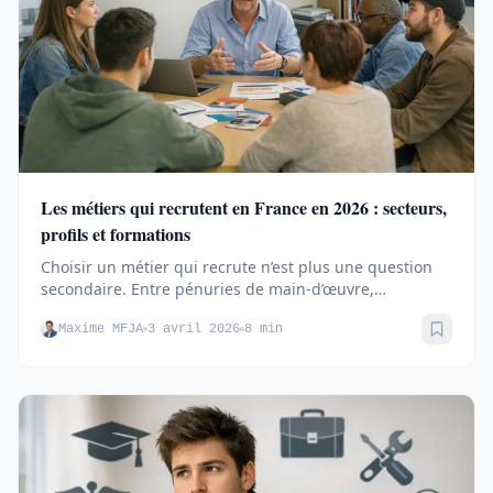
Les métiers qui recrutent en France en 2026 : secteurs,
profils et formations
Choisir un métier qui recrute n’est plus une question
secondaire. Entre pénuries de main-d’œuvre,
reconversions...
Maxime MFJA
3 avril 2026
8 min
Sauve