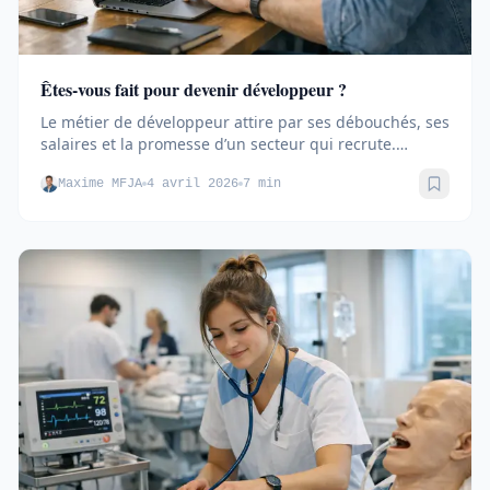
Êtes-vous fait pour devenir développeur ?
Le métier de développeur attire par ses débouchés, ses
salaires et la promesse d’un secteur qui recrute.
Pourtant,...
Maxime MFJA
4 avril 2026
7 min
Sauve