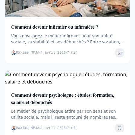
Comment devenir infirmier ou infirmière ?
Vous envisagez le métier infirmier pour son utilité
sociale, sa stabilité et ses débouchés ? Entre vocation,
exigences...
Maxime MFJA
4 avril 2026
7 min
Sauve
Comment devenir psychologue : études, formation,
salaire et débouchés
Le métier de psychologue attire par son sens et son
utilité sociale, mais il reste entouré de nombreuses
idées reçues....
Maxime MFJA
4 avril 2026
7 min
Sauve