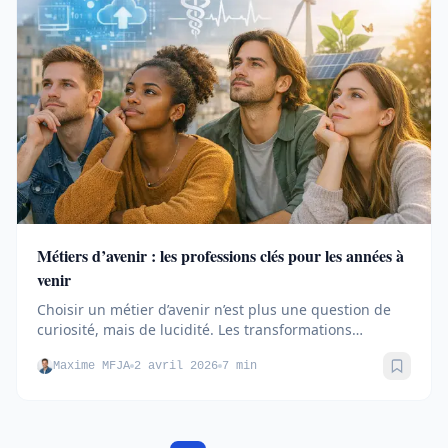
Métiers d’avenir : les professions clés pour les années à
venir
Choisir un métier d’avenir n’est plus une question de
curiosité, mais de lucidité. Les transformations
économiques,...
Maxime MFJA
2 avril 2026
7 min
Sauve