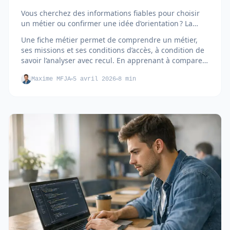
Vous cherchez des informations fiables pour choisir
un métier ou confirmer une idée d’orientation ? La
fiche métier est...
Une fiche métier permet de comprendre un métier,
ses missions et ses conditions d’accès, à condition de
savoir l’analyser avec recul. En apprenant à comparer
les sources et à croiser les informations, vous
Maxime MFJA
5 avril 2026
8 min
transformez cet outil en véritable allié pour votre
orientation...