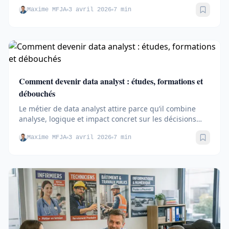
école...
Maxime MFJA
3 avril 2026
7 min
Sauve
Comment devenir data analyst : études, formations et
débouchés
Le métier de data analyst attire parce qu’il combine
analyse, logique et impact concret sur les décisions
des...
Maxime MFJA
3 avril 2026
7 min
Sauve