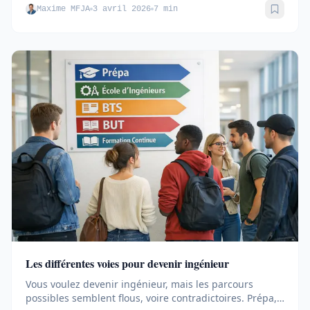
Maxime MFJA
3 avril 2026
7 min
Sauve
Les différentes voies pour devenir ingénieur
Vous voulez devenir ingénieur, mais les parcours
possibles semblent flous, voire contradictoires. Prépa,