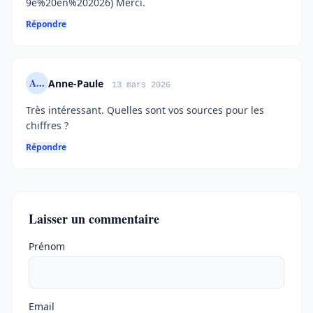
9e%20en%202026) Merci.
Répondre
A...
Anne-Paule
13 mars 2026
Très intéressant. Quelles sont vos sources pour les
chiffres ?
Répondre
Laisser un commentaire
Ne pas remplir
Prénom
Email