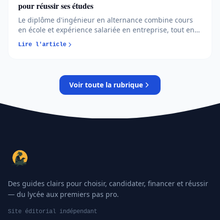
pour réussir ses études
Le diplôme d'ingénieur en alternance combine cours
en école et expérience salariée en entreprise, tout en
étant rémunéré et financé. Cette double exposition
Lire l'article
forge un professionnel opérationnel dès l'obtention du
titre. Nous voyons chaque année des jeunes hésiter
entre voie classique et apprentissage. Ce format attire
de plus en plus de futurs ingénieurs, y compris dans
Voir toute la rubrique
un marché de l'emploi devenu plus exigeant. Voici tout
ce que vous devez savoir avant de vous lancer dans
cette aventure stimulante et formatrice.
Des guides clairs pour choisir, candidater, financer et réussir
— du lycée aux premiers pas pro.
Site éditorial indépendant