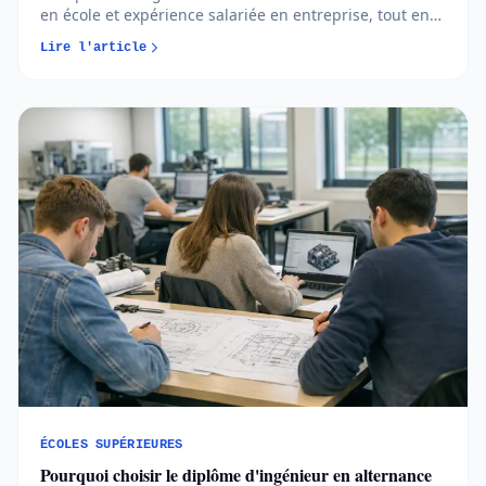
en école et expérience salariée en entreprise, tout en
étant rémunéré et financé. Cette double exposition
Lire l'article
forge un professionnel opérationnel dès l'obtention du
titre. Nous voyons chaque année des jeunes hésiter
entre voie classique et apprentissage. Ce format attire
de plus en plus de futurs ingénieurs, y compris dans
un marché de l'emploi devenu plus exigeant. Voici tout
ce que vous devez savoir avant de vous lancer dans
cette aventure stimulante et formatrice.
ÉCOLES SUPÉRIEURES
Pourquoi choisir le diplôme d'ingénieur en alternance