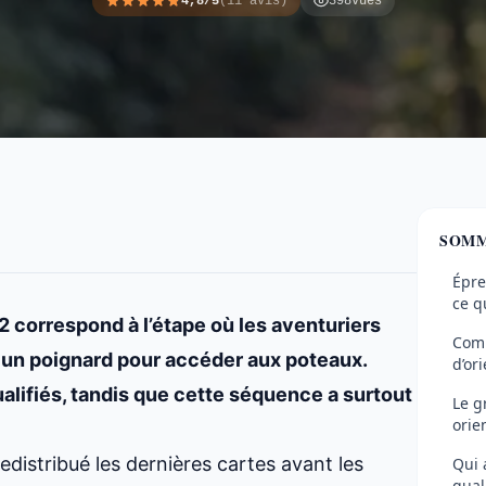
4,8/5
(11 avis)
398
vues
SOMM
Épre
ce qu
 correspond à l’étape où les aventuriers
Comm
s un poignard pour accéder aux poteaux.
d’or
alifiés, tandis que cette séquence a surtout
Le g
orie
redistribué les dernières cartes avant les
Qui 
qual