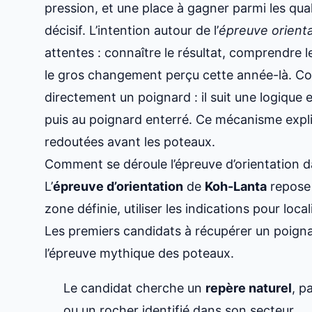
pression, et une place à gagner parmi les qual
décisif. L’intention autour de l’
épreuve orienta
attentes : connaître le résultat, comprendre l
le gros changement perçu cette année-là. Co
directement un poignard : il suit une logique e
puis au poignard enterré. Ce mécanisme expliq
redoutées avant les poteaux.
Comment se déroule l’épreuve d’orientation 
L’
épreuve d’orientation
de
Koh-Lanta
repose 
zone définie, utiliser les indications pour loca
Les premiers candidats à récupérer un poignar
l’épreuve mythique des poteaux.
Le candidat cherche un
repère naturel
, p
ou un rocher identifié dans son secteur.