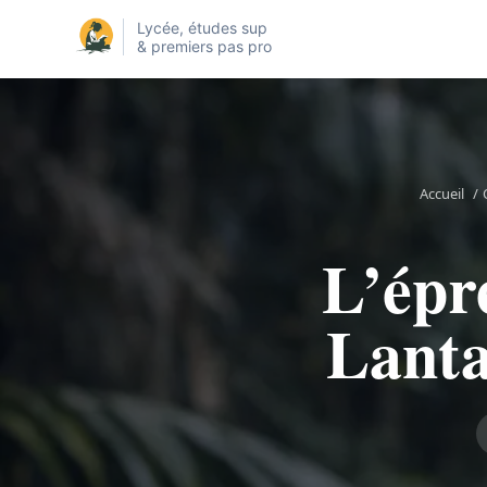
Lycée, études sup
& premiers pas pro
Accueil
/
L’épr
Lanta