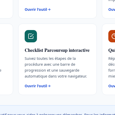
Ouvrir l'outil
Ouvr
Checklist Parcoursup interactive
Qui
Suivez toutes les étapes de la
Rép
procédure avec une barre de
déc
e
progression et une sauvegarde
for
automatique dans votre navigateur.
mie
Ouvrir l'outil
Ouvr
dicatif pour vous aider à préparer vos démarches. Pour les informati