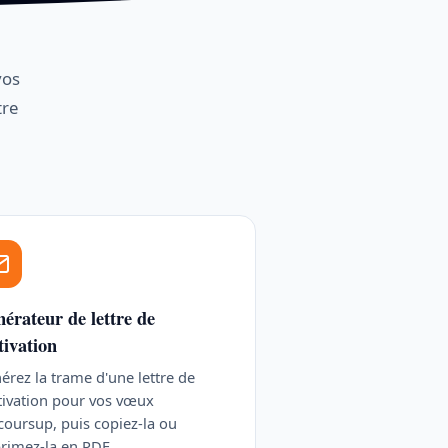
vos
tre
érateur de lettre de
ivation
érez la trame d'une lettre de
ivation pour vos vœux
coursup, puis copiez-la ou
rimez-la en PDF.