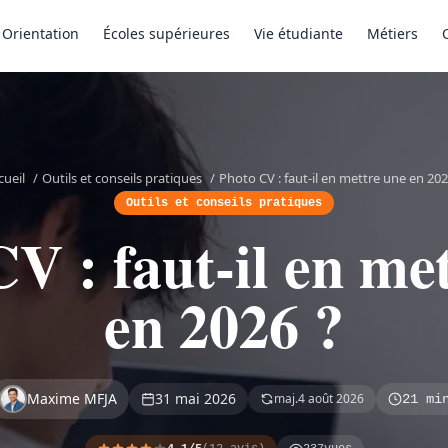
Orientation
Écoles supérieures
Vie étudiante
Métiers
cueil
/
Outils et conseils pratiques
/
Photo CV : faut-il en mettre une en 202
Outils et conseils pratiques
V : faut-il en me
en 2026 ?
Maxime MFJA
31 mai 2026
maj.
4 août 2026
21 mi