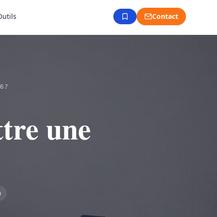
Outils
Contact
6 ?
ttre une
n