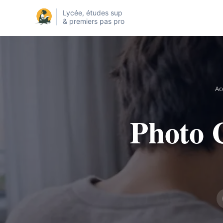
Lycée, études sup
& premiers pas pro
Ac
Photo C