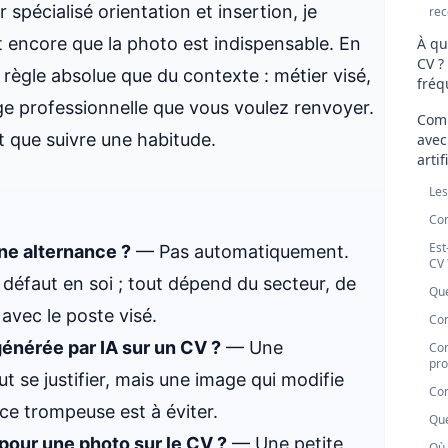
spécialisé orientation et insertion, je
rec
encore que la photo est indispensable. En
À qu
CV ?
règle absolue que du contexte : métier visé,
fréq
ge professionnelle que vous voulez renvoyer.
Comm
 que suivre une habitude.
avec
artif
Les
Com
Est
ne alternance ?
— Pas automatiquement.
CV 
 défaut en soi ; tout dépend du secteur, de
Que
 avec le poste visé.
Com
générée par IA sur un CV ?
— Une
Com
pro
t se justifier, mais une image qui modifie
Com
e trompeuse est à éviter.
Que
 pour une photo sur le CV ?
— Une petite
Où 