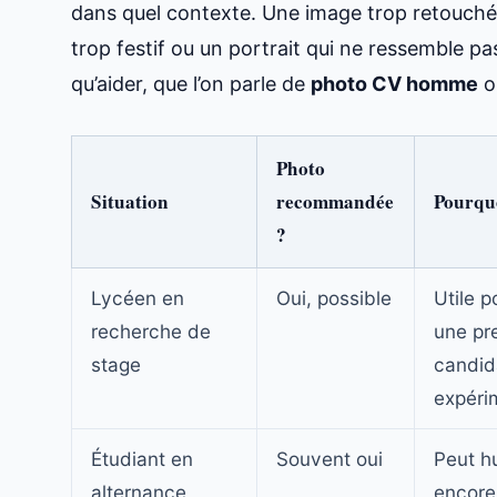
dans quel contexte. Une image trop retouché
trop festif ou un portrait qui ne ressemble pa
qu’aider, que l’on parle de
photo CV homme
o
Photo
Situation
recommandée
Pourqu
?
Lycéen en
Oui, possible
Utile p
recherche de
une pr
stage
candid
expéri
Étudiant en
Souvent oui
Peut h
alternance
encore