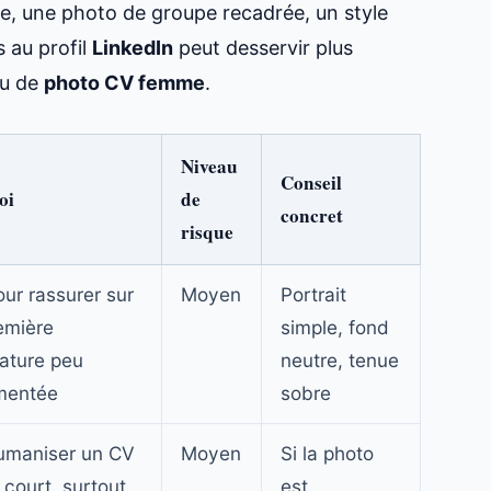
e, une photo de groupe recadrée, un style
s au profil
LinkedIn
peut desservir plus
u de
photo CV femme
.
Niveau
Conseil
oi
de
concret
risque
our rassurer sur
Moyen
Portrait
emière
simple, fond
ature peu
neutre, tenue
mentée
sobre
umaniser un CV
Moyen
Si la photo
 court, surtout
est