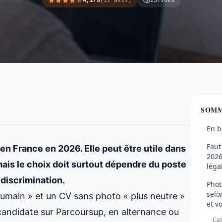
4,1/5
(12 avis)
237
vues
SOMM
En b
Faut
 en France en 2026. Elle peut être utile dans
2026
 mais le choix doit surtout dépendre du poste
léga
 discrimination.
Phot
selo
umain » et un CV sans photo « plus neutre »
et vo
 candidate sur Parcoursup, en alternance ou
Cas