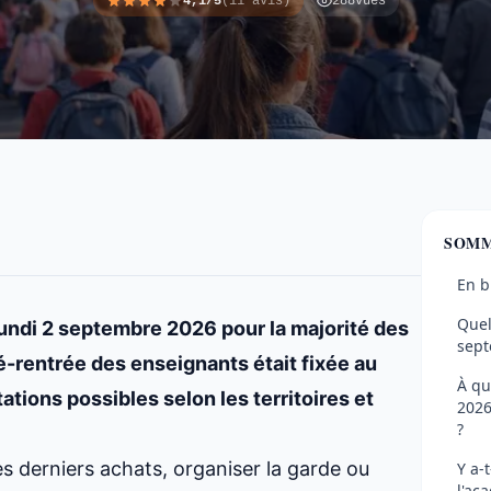
4,1/5
(11 avis)
288
vues
SOMM
En b
Quel
lundi 2 septembre 2026 pour la majorité des
sept
é-rentrée des enseignants était fixée au
À qu
tions possibles selon les territoires et
2026
?
s derniers achats, organiser la garde ou
Y a-
l'ac