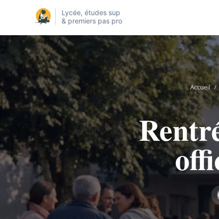
Lycée, études sup
& premiers pas pro
Accueil
/
Rentré
offi