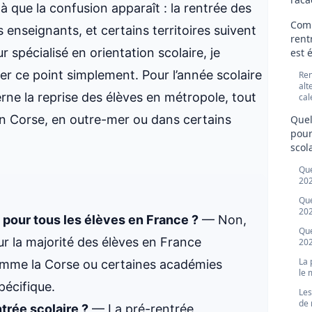
là que la confusion apparaît : la rentrée des
Comm
 enseignants, et certains territoires suivent
rent
 spécialisé en orientation scolaire, je
est 
fier ce point simplement. Pour l’année scolaire
Ren
alt
erne la reprise des élèves en métropole, tout
cal
en Corse, en outre-mer ou dans certains
Quel
pour
scola
Que
202
Que
202
 pour tous les élèves en France ?
— Non,
Que
r la majorité des élèves en France
202
La 
 comme la Corse ou certaines académies
le 
pécifique.
Les
de 
trée scolaire ?
— La pré-rentrée