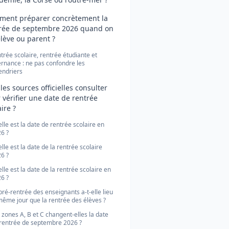
ent préparer concrètement la
rée de septembre 2026 quand on
élève ou parent ?
trée scolaire, rentrée étudiante et
ernance : ne pas confondre les
endriers
les sources officielles consulter
 vérifier une date de rentrée
ire ?
lle est la date de rentrée scolaire en
6 ?
lle est la date de la rentrée scolaire
6 ?
lle est la date de la rentrée scolaire en
6 ?
pré-rentrée des enseignants a-t-elle lieu
même jour que la rentrée des élèves ?
 zones A, B et C changent-elles la date
rentrée de septembre 2026 ?