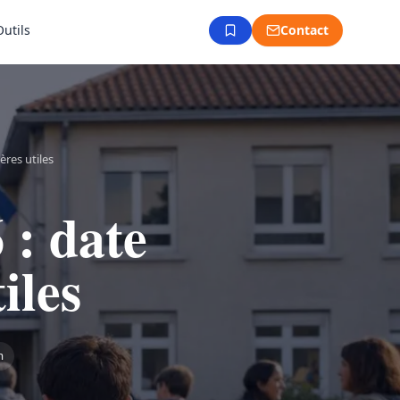
Outils
Contact
ères utiles
 : date
tiles
n