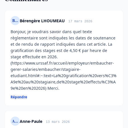
B...
Bérengère LHOUMEAU
17 mars 2026
Bonjour, je voudrais savoir dans quel texte
règlementaire sont indiquées les dates de soutenance
et de rendu de rapport indiquées dans cet article. La
gratification des stages est de 4,50 € par heure de
stage effectuée en 2026.
(https://www.urssaf.fr/accueil/employeur/embaucher-
gerer-salaries/embaucher/stagiaire-
etudiant.html#:~:text=La%20gratification%20vers%C3%
A9e%20au%20stagiaire,de%20stage%20effectu%C3%A
9e%20en%202026) Merci.
Répondre
A...
Anne-Paule
13 mars 2026