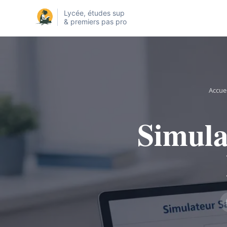
Lycée, études sup
& premiers pas pro
Accuei
Simulat