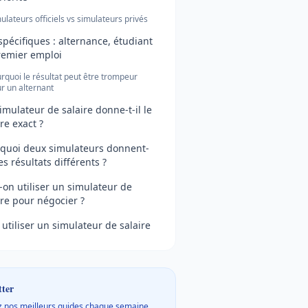
ulateurs officiels vs simulateurs privés
spécifiques : alternance, étudiant
remier emploi
rquoi le résultat peut être trompeur
r un alternant
imulateur de salaire donne-t-il le
ire exact ?
quoi deux simulateurs donnent-
es résultats différents ?
-on utiliser un simulateur de
ire pour négocier ?
 utiliser un simulateur de salaire
tter
 nos meilleurs guides chaque semaine.