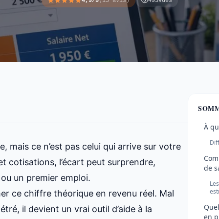
4,9/5
(15 avis)
493
vues
SOMM
À qu
Dif
 mais ce n’est pas celui qui arrive sur votre
Comm
t cotisations, l’écart peut surprendre,
de s
 ou un premier emploi.
Les
est
r ce chiffre théorique en revenu réel. Mal
Quel
tré, il devient un vrai outil d’aide à la
en p