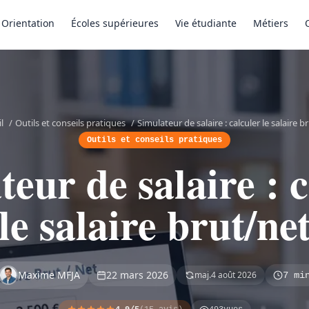
Orientation
Écoles supérieures
Vie étudiante
Métiers
l
/
Outils et conseils pratiques
/
Simulateur de salaire : calculer le salaire b
Outils et conseils pratiques
eur de salaire : 
le salaire brut/ne
Maxime MFJA
22 mars 2026
maj.
4 août 2026
7 mi