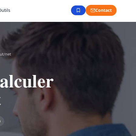
Outils
Contact
rut/net
calculer
t
n