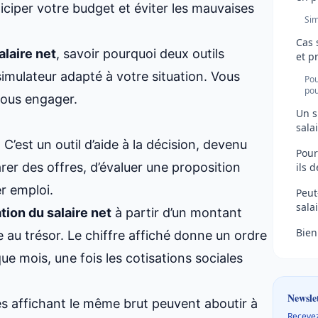
ciper votre budget et éviter les mauvaises
Sim
Cas 
alaire net
, savoir pourquoi deux outils
et p
 simulateur adapté à votre situation. Vous
Pou
pou
vous engager.
Un s
sala
C’est un outil d’aide à la décision, devenu
Pour
rer des offres, d’évaluer une proposition
ils d
r emploi.
Peut
sala
tion du salaire net
à partir d’un montant
Bien
e au trésor. Le chiffre affiché donne un ordre
e mois, une fois les cotisations sociales
Newsle
res affichant le même brut peuvent aboutir à
Recevez