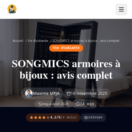
Accueil
/
Vie étudiante
/
SONGMICS armoires à bijoux : avis complet
Vie étudiante
SONGMICS armoires à
bijoux : avis complet
Maxime MFJA
16 novembre 2025
maj.
4 août 2026
14 min
4,2/5
(4 avis)
142
vues