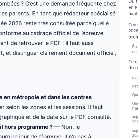
Où t
tombées ? C’est une demande fréquente chez
en P
 les parents. En tant que rédacteur spécialisé
fiabl
née 2026 reste très consultée parce qu’elle
Comm
2026
onforme au cadrage officiel de l’épreuve
prem
ent de retrouver le PDF : il faut aussi
Écr
du 
t, et distinguer clairement document officiel,
Ce q
du n
dat
dat
Que
e en métropole et dans les centres
Que
 selon les zones et les sessions. Il faut
fra
graphique et de la date sur le PDF consulté.
suj
20
il hors programme ?
— Non, le
suj
20
rni le jour de l’épreuve. Il n’a pas à