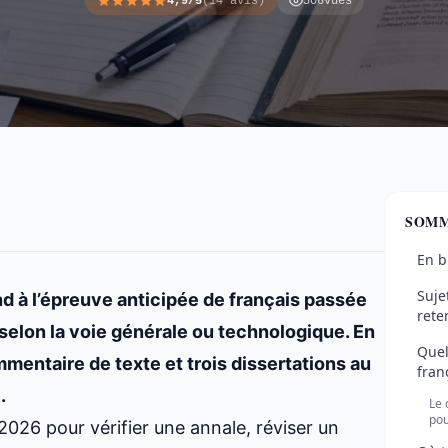
4,9/5
(14 avis)
506
vues
SOMM
En b
Suje
d à l’épreuve anticipée de français passée
rete
 selon la voie générale ou technologique. En
Quel
mentaire de texte et trois dissertations au
fran
.
Le 
pou
2026 pour vérifier une annale, réviser un