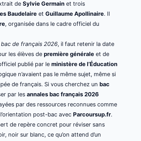
xtrait de
Sylvie Germain
et trois
es Baudelaire
et
Guillaume Apollinaire
. Il
re
, organisée dans le cadre officiel du
u
bac de français
2026
, il faut retenir la date
our les élèves de
première générale
et de
officiel publié par le
ministère de l’Éducation
logique n’avaient pas le même sujet, même si
icipée de français. Si vous cherchez un
bac
ser par les
annales bac français 2026
relayées par des ressources reconnues comme
s l’orientation post-bac avec
Parcoursup
.fr
.
sert de repère concret pour réviser sans
oir, noir sur blanc, ce qu’on attend d’un