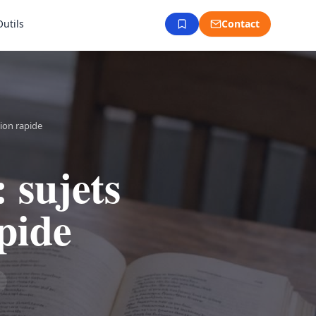
Outils
Contact
sion rapide
 sujets
apide