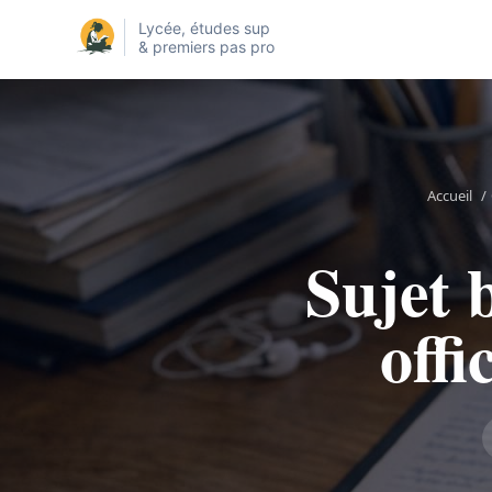
Lycée, études sup
& premiers pas pro
Accueil
/
Sujet 
offi