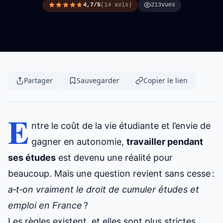
4,7/5
(14 avis)
213
vues
Partager
Sauvegarder
Copier le lien
E
ntre le coût de la vie étudiante et l’envie de
gagner en autonomie,
travailler pendant
ses études
est devenu une réalité pour
beaucoup. Mais une question revient sans cesse :
a‑t‑on vraiment le droit de cumuler études et
emploi en France
?
Les règles existent, et elles sont plus strictes