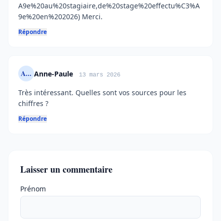
A9e%20au%20stagiaire,de%20stage%20effectu%C3%A
9e%20en%202026) Merci.
Répondre
A...
Anne-Paule
13 mars 2026
Très intéressant. Quelles sont vos sources pour les
chiffres ?
Répondre
Laisser un commentaire
Ne pas remplir
Prénom