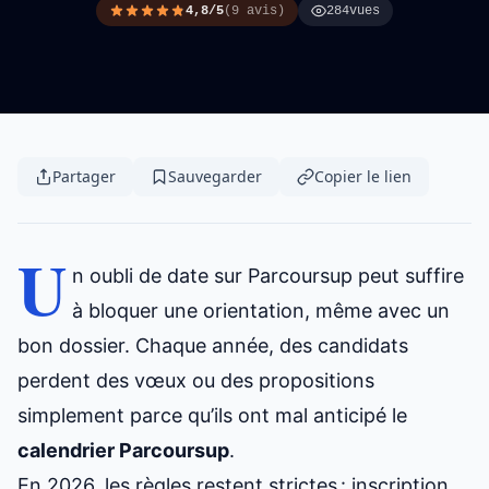
4,8/5
(9 avis)
284
vues
Partager
Sauvegarder
Copier le lien
U
n oubli de date sur Parcoursup peut suffire
à bloquer une orientation, même avec un
bon dossier. Chaque année, des candidats
perdent des vœux ou des propositions
simplement parce qu’ils ont mal anticipé le
calendrier Parcoursup
.
En 2026, les règles restent strictes : inscription,