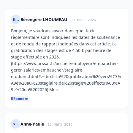
B...
Bérengère LHOUMEAU
17 mars 2026
Bonjour, je voudrais savoir dans quel texte
règlementaire sont indiquées les dates de soutenance
et de rendu de rapport indiquées dans cet article. La
gratification des stages est de 4,50 € par heure de
stage effectuée en 2026.
(https://www.urssaf.fr/accueil/employeur/embaucher-
gerer-salaries/embaucher/stagiaire-
etudiant.html#:~:text=La%20gratification%20vers%C3%
A9e%20au%20stagiaire,de%20stage%20effectu%C3%A
9e%20en%202026) Merci.
Répondre
A...
Anne-Paule
13 mars 2026