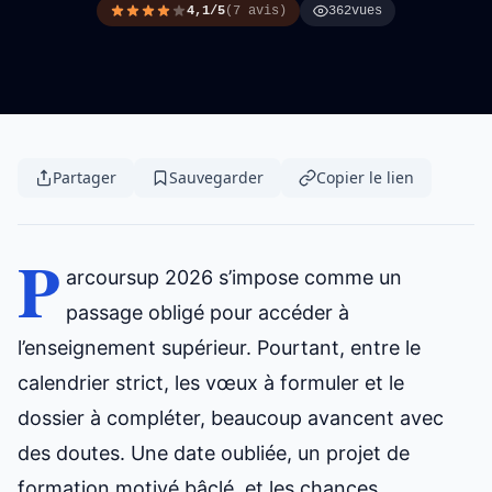
4,1/5
(7 avis)
362
vues
Partager
Sauvegarder
Copier le lien
P
arcoursup 2026
s’impose comme un
passage obligé pour accéder à
l’enseignement supérieur. Pourtant, entre le
calendrier strict, les vœux à formuler et le
dossier à compléter, beaucoup avancent avec
des doutes. Une date oubliée, un projet de
formation motivé bâclé, et les chances