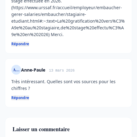
stage effectuée en 2026.
(https://www.urssaf.fr/accueil/employeur/embaucher-
gerer-salaries/embaucher/stagiaire-
etudiant.html#:~:text=La%20gratification%20vers%C3%
A9e%20au%20stagiaire,de%20stage%20effectu%C3%A
9e%20en%202026) Merci.
Répondre
A...
Anne-Paule
13 mars 2026
Très intéressant. Quelles sont vos sources pour les
chiffres ?
Répondre
Laisser un commentaire