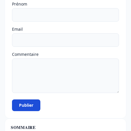
Ne pas remplir
Prénom
Email
Commentaire
Publier
SOMMAIRE