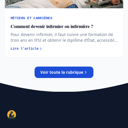
MÉTIERS ET CARRIÈRES
Comment devenir infirmier ou infirmière ?
Pour devenir infirmier, il faut suivre une formation de
trois ans en IFSI et obtenir le diplôme d’État, accessible
via Parcoursup ou en reconversion. Études, admission,
Lire l'article
salaires et débouchés : l’essentiel pour vous projeter
concrètement...
Voir toute la rubrique