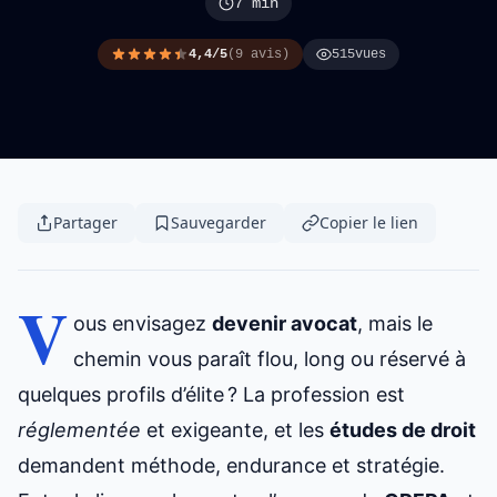
7 min
4,4/5
(9 avis)
515
vues
Partager
Sauvegarder
Copier le lien
V
ous envisagez
devenir avocat
, mais le
chemin vous paraît flou, long ou réservé à
quelques profils d’élite ? La profession est
réglementée
et exigeante, et les
études de droit
demandent méthode, endurance et stratégie.