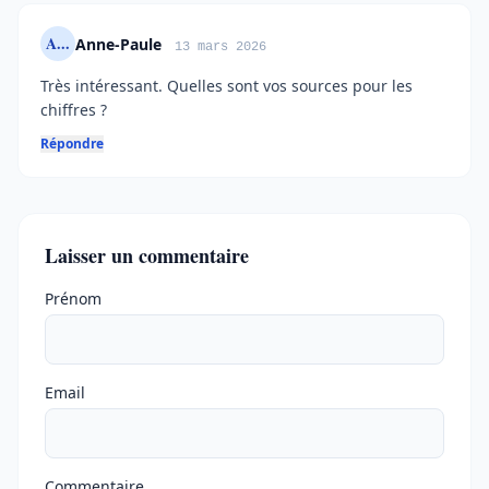
A...
Anne-Paule
13 mars 2026
Très intéressant. Quelles sont vos sources pour les
chiffres ?
Répondre
Laisser un commentaire
Ne pas remplir
Prénom
Email
Commentaire