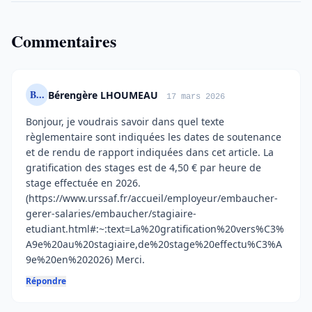
Commentaires
B...
Bérengère LHOUMEAU
17 mars 2026
Bonjour, je voudrais savoir dans quel texte
règlementaire sont indiquées les dates de soutenance
et de rendu de rapport indiquées dans cet article. La
gratification des stages est de 4,50 € par heure de
stage effectuée en 2026.
(https://www.urssaf.fr/accueil/employeur/embaucher-
gerer-salaries/embaucher/stagiaire-
etudiant.html#:~:text=La%20gratification%20vers%C3%
A9e%20au%20stagiaire,de%20stage%20effectu%C3%A
9e%20en%202026) Merci.
Répondre