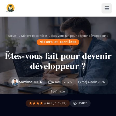
Accueil
/
Métiers et carrières
/
Êtes-vous fait pour devenir développeur ?
Métiers et carrières
Êtes-vous fait pour devenir
développeur ?
Maxime MFJA
4 avril 2026
maj.
4 août 2026
7 min
4/5
(7 avis)
81
vues