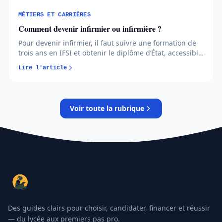
MÉTIERS ET CARRIÈRES
Comment devenir infirmier ou infirmière ?
Pour devenir infirmier, il faut suivre une formation de
trois ans en IFSI et obtenir le diplôme d’État, accessible
via Parcoursup ou en reconversion. Études, admission,
Lire l'article
salaires et débouchés : l’essentiel pour vous projeter
concrètement...
Voir toute la rubrique
Des guides clairs pour choisir, candidater, financer et réussir
— du lycée aux premiers pas pro.