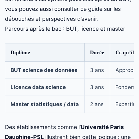
vous pouvez aussi consulter ce
guide sur les
débouchés et perspectives d’avenir
.
Parcours après le bac : BUT, licence et master
Diplôme
Durée
Ce qu’il 
BUT science des données
3 ans
Approche 
Licence data science
3 ans
Fondemen
Master statistiques / data
2 ans
Expertise
Des établissements comme l’
Université Paris
Dauphine-PSL
illustrent bien cette logique : une