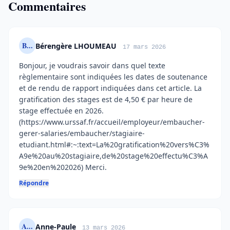
Commentaires
B...
Bérengère LHOUMEAU
17 mars 2026
Bonjour, je voudrais savoir dans quel texte
règlementaire sont indiquées les dates de soutenance
et de rendu de rapport indiquées dans cet article. La
gratification des stages est de 4,50 € par heure de
stage effectuée en 2026.
(https://www.urssaf.fr/accueil/employeur/embaucher-
gerer-salaries/embaucher/stagiaire-
etudiant.html#:~:text=La%20gratification%20vers%C3%
A9e%20au%20stagiaire,de%20stage%20effectu%C3%A
9e%20en%202026) Merci.
Répondre
A...
Anne-Paule
13 mars 2026