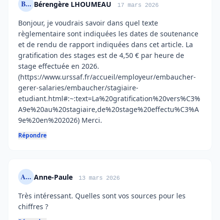
B...
Bérengère LHOUMEAU
17 mars 2026
Bonjour, je voudrais savoir dans quel texte
règlementaire sont indiquées les dates de soutenance
et de rendu de rapport indiquées dans cet article. La
gratification des stages est de 4,50 € par heure de
stage effectuée en 2026.
(https://www.urssaf.fr/accueil/employeur/embaucher-
gerer-salaries/embaucher/stagiaire-
etudiant.html#:~:text=La%20gratification%20vers%C3%
A9e%20au%20stagiaire,de%20stage%20effectu%C3%A
9e%20en%202026) Merci.
Répondre
A...
Anne-Paule
13 mars 2026
Très intéressant. Quelles sont vos sources pour les
chiffres ?