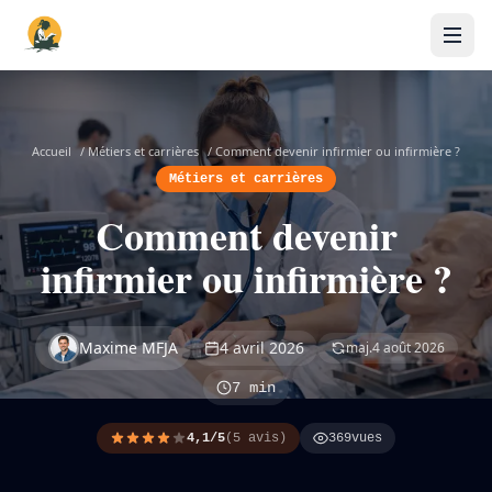
Accueil
/
Métiers et carrières
/
Comment devenir infirmier ou infirmière ?
Métiers et carrières
Comment devenir
infirmier ou infirmière ?
Maxime MFJA
4 avril 2026
maj.
4 août 2026
7 min
4,1/5
(5 avis)
369
vues