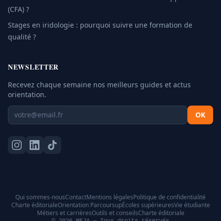
(CFA) ?
Stages en iridologie : pourquoi suivre une formation de
qualité ?
NEWSLETTER
Recevez chaque semaine nos meilleurs guides et actus
orientation.
OK
Qui sommes-nous
Contact
Mentions légales
Politique de confidentialité
Charte éditoriale
Orientation Parcoursup
Écoles supérieures
Vie étudiante
Métiers et carrières
Outils et conseils
Charte éditoriale
© 2026 MFJA — Tous droits réservés