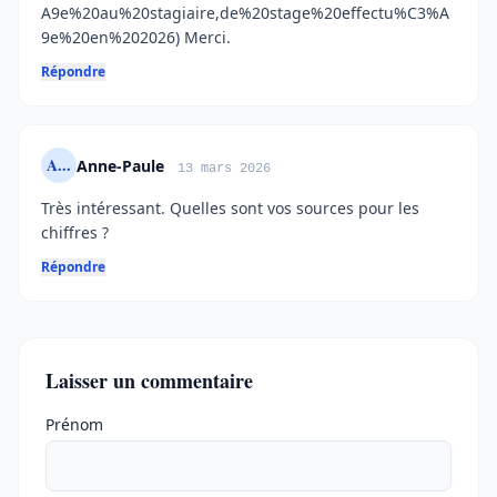
A9e%20au%20stagiaire,de%20stage%20effectu%C3%A
9e%20en%202026) Merci.
Répondre
A...
Anne-Paule
13 mars 2026
Très intéressant. Quelles sont vos sources pour les
chiffres ?
Répondre
Laisser un commentaire
Ne pas remplir
Prénom