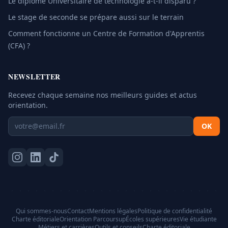
Le diplôme Universitaire de technologie a-t-il disparu ?
Le stage de seconde se prépare aussi sur le terrain
Comment fonctionne un Centre de Formation d'Apprentis
(CFA) ?
NEWSLETTER
Recevez chaque semaine nos meilleurs guides et actus
orientation.
OK
Qui sommes-nous
Contact
Mentions légales
Politique de confidentialité
Charte éditoriale
Orientation Parcoursup
Écoles supérieures
Vie étudiante
Métiers et carrières
Outils et conseils
Charte éditoriale