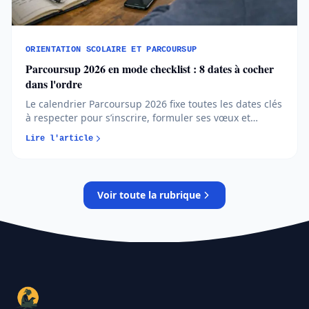
ORIENTATION SCOLAIRE ET PARCOURSUP
Parcoursup 2026 en mode checklist : 8 dates à cocher
dans l'ordre
Le calendrier Parcoursup 2026 fixe toutes les dates clés
à respecter pour s’inscrire, formuler ses vœux et
répondre aux propositions. Comprendre chaque phase
Lire l'article
permet d’éviter les erreurs et de sécuriser son
orientation…
Voir toute la rubrique