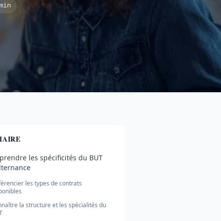
min
AIRE
rendre les spécificités du BUT
lternance
férencier les types de contrats
ponibles
naître la structure et les spécialités du
T