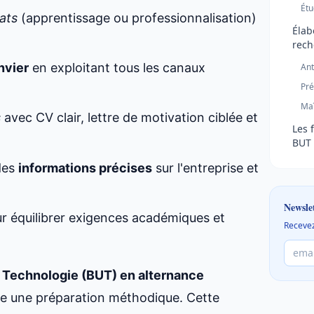
Étu
ats
(apprentissage ou professionnalisation)
Élab
rech
nvier
en exploitant tous les canaux
Ant
Pré
Maî
s
avec CV clair, lettre de motivation ciblée et
Les 
BUT 
 des
informations précises
sur l'entreprise et
Newsle
r équilibrer exigences académiques et
Recevez
e Technologie (BUT) en alternance
ge une préparation méthodique. Cette