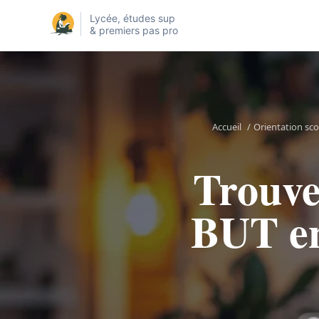
Lycée, études sup
& premiers pas pro
Accueil
/
Orientation sco
Trouve
BUT en