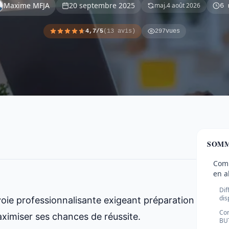
Maxime MFJA
20 septembre 2025
maj.
4 août 2026
6 
4,7/5
(13 avis)
297
vues
SOMM
Comp
en a
Dif
dis
oie professionnalisante exigeant préparation
Con
imiser ses chances de réussite.
BU