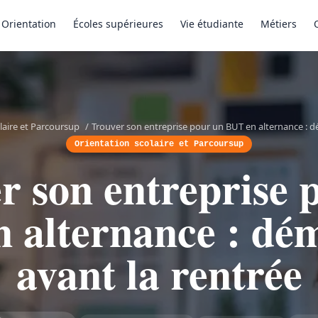
Orientation
Écoles supérieures
Vie étudiante
Métiers
laire et Parcoursup
/
Trouver son entreprise pour un BUT en alternance : d
Orientation scolaire et Parcoursup
r son entreprise 
 alternance : dé
avant la rentrée