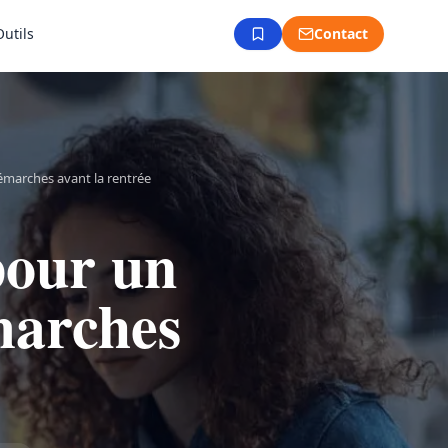
Outils
Contact
émarches avant la rentrée
pour un
marches