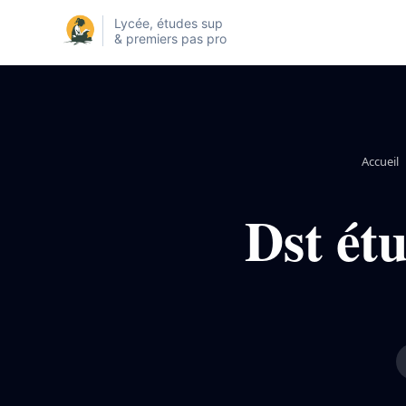
Lycée, études sup
& premiers pas pro
Accueil
Dst étu