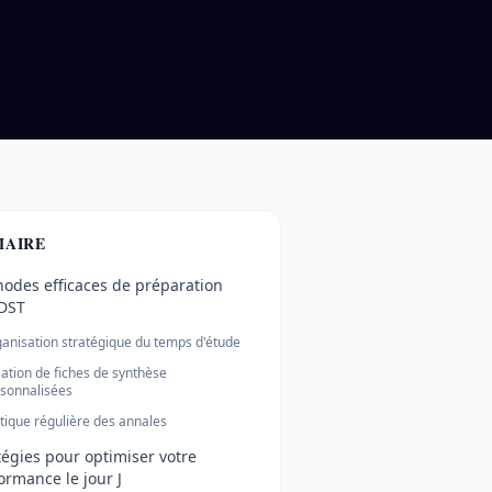
AIRE
odes efficaces de préparation
DST
anisation stratégique du temps d'étude
ation de fiches de synthèse
sonnalisées
tique régulière des annales
tégies pour optimiser votre
ormance le jour J