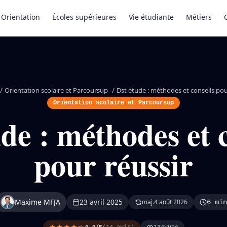
Orientation
Écoles supérieures
Vie étudiante
Métiers
/
Orientation scolaire et Parcoursup
/
Dst étude : méthodes et conseils pou
Orientation scolaire et Parcoursup
de : méthodes et 
pour réussir
Maxime MFJA
23 avril 2025
maj.
4 août 2026
6 min