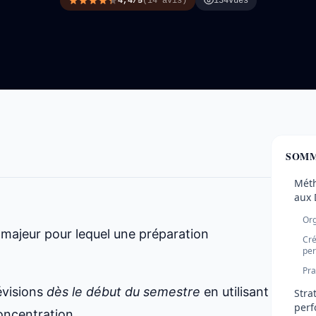
4,4/5
(14 avis)
134
vues
SOMM
Méth
aux 
Org
majeur pour lequel une préparation
Cré
per
Pra
révisions
dès le début du semestre
en utilisant
Stra
perf
oncentration.