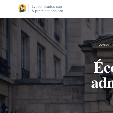
Lycée, études sup
& premiers pas pro
Accueil
/
Éco
adm