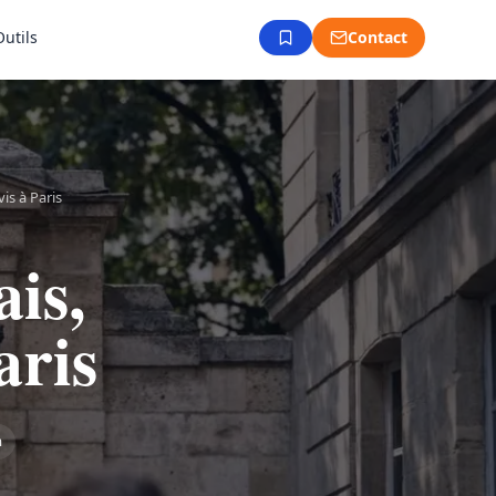
Outils
Contact
vis à Paris
ais,
aris
n