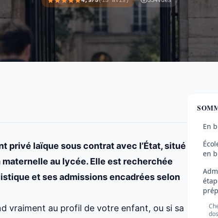
4,9/5
(13 avis)
354
vues
SOMM
En b
Écol
 privé laïque sous contrat avec l’État, situé
en b
la maternelle au lycée. Elle est recherchée
Admi
istique et ses admissions encadrées selon
étap
prép
Che
d vraiment au profil de votre enfant, ou si sa
dos