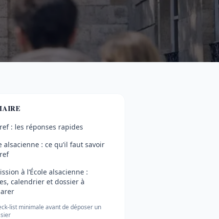
AIRE
ref : les réponses rapides
e alsacienne : ce qu’il faut savoir
ref
ssion à l’École alsacienne :
es, calendrier et dossier à
arer
ck-list minimale avant de déposer un
sier