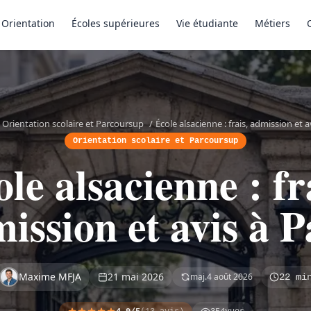
Orientation
Écoles supérieures
Vie étudiante
Métiers
Orientation scolaire et Parcoursup
/
École alsacienne : frais, admission et a
Orientation scolaire et Parcoursup
le alsacienne : fr
ission et avis à P
Maxime MFJA
21 mai 2026
maj.
4 août 2026
22 mi