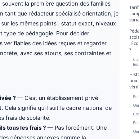
st souvent la première question des familles
Tari
 tant que rédacteur spécialisé orientation, je
comp
vari
sur les mêmes points : statut exact, niveaux
Péda
 et type de pédagogie. Pour décider
scola
ns vérifiables des idées reçues et regarder
l’Éc
?
ncrète, avec ses atouts, ses contraintes et
Cla
les
Hist
point
véri
Pou
ivée ?
— C’est un établissement privé
Qui
 Cela signifie qu’il suit le cadre national de
Com
 frais de scolarité.
Pou
s tous les frais ?
— Pas forcément. Une
Qui
ité des dépenses annexes comme la