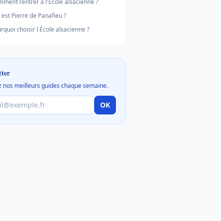
ment rentrer à l'École alsacienne ?
 est Pierre de Panafieu ?
rquoi choisir l École alsacienne ?
tter
 nos meilleurs guides chaque semaine.
OK