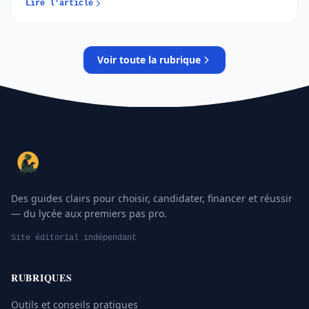
Lire l'article
permet d’éviter les erreurs et de sécuriser son
orientation…
Voir toute la rubrique
Des guides clairs pour choisir, candidater, financer et réussir
— du lycée aux premiers pas pro.
Site éditorial indépendant
RUBRIQUES
Outils et conseils pratiques