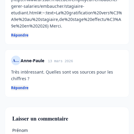
gerer-salaries/embaucher/stagiaire-
etudiant.html#:~:text=La%20gratification%20vers%C3%
A9e%20au%20stagiaire,de%20stage%20effectu%C3%A
9e%20en%202026) Merci.
Répondre
A...
Anne-Paule
13 mars 2026
Très intéressant. Quelles sont vos sources pour les
chiffres ?
Répondre
Laisser un commentaire
Ne pas remplir
Prénom