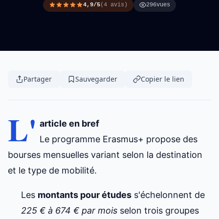
4,9/5
(4 avis)
296
vues
Partager
Sauvegarder
Copier le lien
L'
article en bref
Le
programme Erasmus
+ propose des
bourses mensuelles variant selon la destination
et le type de mobilité.
Les
montants pour études
s'échelonnent de
225 € à 674 € par mois
selon trois groupes