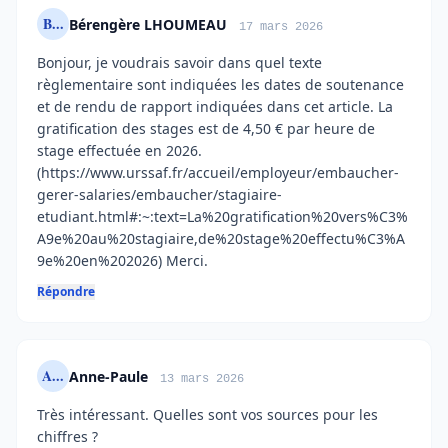
B...
Bérengère LHOUMEAU
17 mars 2026
Bonjour, je voudrais savoir dans quel texte
règlementaire sont indiquées les dates de soutenance
et de rendu de rapport indiquées dans cet article. La
gratification des stages est de 4,50 € par heure de
stage effectuée en 2026.
(https://www.urssaf.fr/accueil/employeur/embaucher-
gerer-salaries/embaucher/stagiaire-
etudiant.html#:~:text=La%20gratification%20vers%C3%
A9e%20au%20stagiaire,de%20stage%20effectu%C3%A
9e%20en%202026) Merci.
Répondre
A...
Anne-Paule
13 mars 2026
Très intéressant. Quelles sont vos sources pour les
chiffres ?