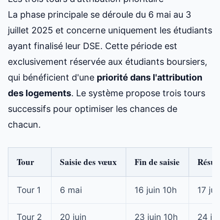
La phase principale se déroule du 6 mai au 3
juillet 2025 et concerne uniquement les étudiants
ayant finalisé leur DSE. Cette période est
exclusivement réservée aux étudiants boursiers,
qui bénéficient d'une
priorité dans l'attribution
des logements
. Le système propose trois tours
successifs pour optimiser les chances de
chacun.
Tour
Saisie des vœux
Fin de saisie
Résul
Tour 1
6 mai
16 juin 10h
17 jui
Tour 2
20 juin
23 juin 10h
24 ju