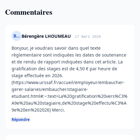
Commentaires
B...
Bérengère LHOUMEAU
17 mars 2026
Bonjour, je voudrais savoir dans quel texte
règlementaire sont indiquées les dates de soutenance
et de rendu de rapport indiquées dans cet article. La
gratification des stages est de 4,50 € par heure de
stage effectuée en 2026.
(https://www.urssaf.fr/accueil/employeur/embaucher-
gerer-salaries/embaucher/stagiaire-
etudiant.html#:~:text=La%20gratification%20vers%C3%
A9e%20au%20stagiaire,de%20stage%20effectu%C3%A
9e%20en%202026) Merci.
Répondre