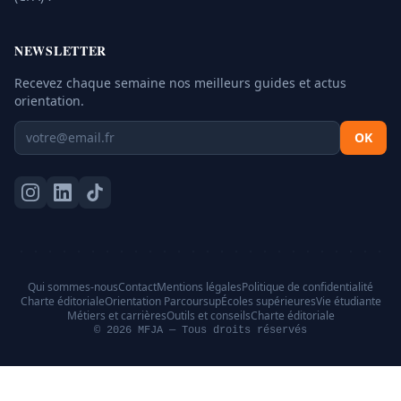
NEWSLETTER
Recevez chaque semaine nos meilleurs guides et actus
orientation.
OK
Qui sommes-nous
Contact
Mentions légales
Politique de confidentialité
Charte éditoriale
Orientation Parcoursup
Écoles supérieures
Vie étudiante
Métiers et carrières
Outils et conseils
Charte éditoriale
© 2026 MFJA — Tous droits réservés