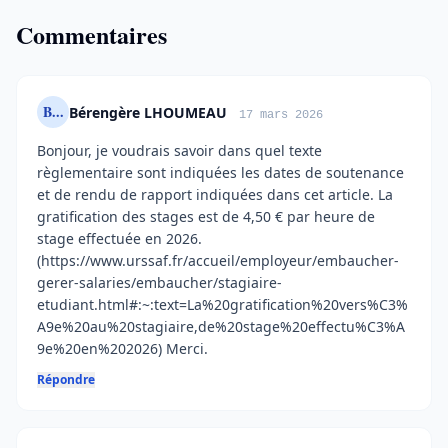
Commentaires
B...
Bérengère LHOUMEAU
17 mars 2026
Bonjour, je voudrais savoir dans quel texte
règlementaire sont indiquées les dates de soutenance
et de rendu de rapport indiquées dans cet article. La
gratification des stages est de 4,50 € par heure de
stage effectuée en 2026.
(https://www.urssaf.fr/accueil/employeur/embaucher-
gerer-salaries/embaucher/stagiaire-
etudiant.html#:~:text=La%20gratification%20vers%C3%
A9e%20au%20stagiaire,de%20stage%20effectu%C3%A
9e%20en%202026) Merci.
Répondre