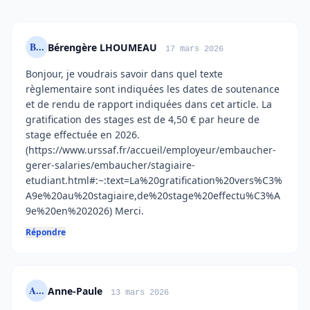
B...
Bérengère LHOUMEAU
17 mars 2026
Bonjour, je voudrais savoir dans quel texte
règlementaire sont indiquées les dates de soutenance
et de rendu de rapport indiquées dans cet article. La
gratification des stages est de 4,50 € par heure de
stage effectuée en 2026.
(https://www.urssaf.fr/accueil/employeur/embaucher-
gerer-salaries/embaucher/stagiaire-
etudiant.html#:~:text=La%20gratification%20vers%C3%
A9e%20au%20stagiaire,de%20stage%20effectu%C3%A
9e%20en%202026) Merci.
Répondre
A...
Anne-Paule
13 mars 2026