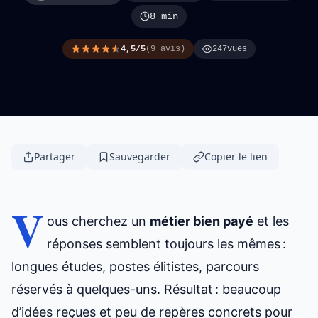
8 min
4,5/5
(9 avis)
247
vues
Partager
Sauvegarder
Copier le lien
V
ous cherchez un
métier bien payé
et les
réponses semblent toujours les mêmes :
longues études, postes élitistes, parcours
réservés à quelques-uns. Résultat : beaucoup
d’idées reçues et peu de repères concrets pour