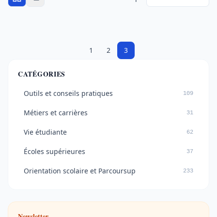
1
2
3
CATÉGORIES
Outils et conseils pratiques
109
Métiers et carrières
31
Vie étudiante
62
Écoles supérieures
37
Orientation scolaire et Parcoursup
233
Newsletter