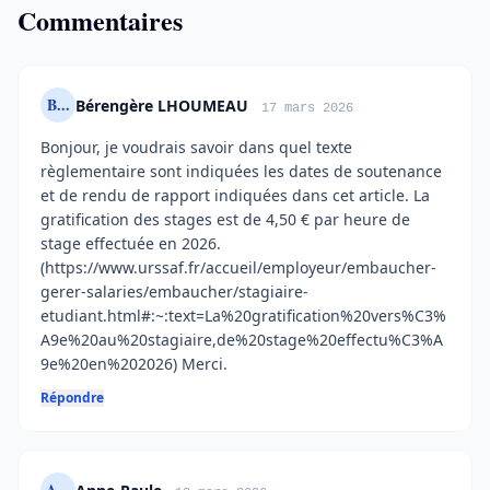
Commentaires
B...
Bérengère LHOUMEAU
17 mars 2026
Bonjour, je voudrais savoir dans quel texte
règlementaire sont indiquées les dates de soutenance
et de rendu de rapport indiquées dans cet article. La
gratification des stages est de 4,50 € par heure de
stage effectuée en 2026.
(https://www.urssaf.fr/accueil/employeur/embaucher-
gerer-salaries/embaucher/stagiaire-
etudiant.html#:~:text=La%20gratification%20vers%C3%
A9e%20au%20stagiaire,de%20stage%20effectu%C3%A
9e%20en%202026) Merci.
Répondre
A...