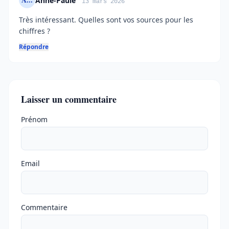
Anne-Paule
13 mars 2026
Très intéressant. Quelles sont vos sources pour les
chiffres ?
Répondre
Laisser un commentaire
Ne pas remplir
Prénom
Email
Commentaire