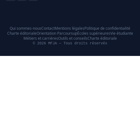
Qui sommes-nous
Contact
Mentions légales
Politique de confidentialité
Charte éditoriale
Orientation Parcoursup
Écoles supérieures
Vie étudiante
Métiers et carrières
Outils et conseils
Charte éditoriale
© 2026 MFJA — Tous droits réservés