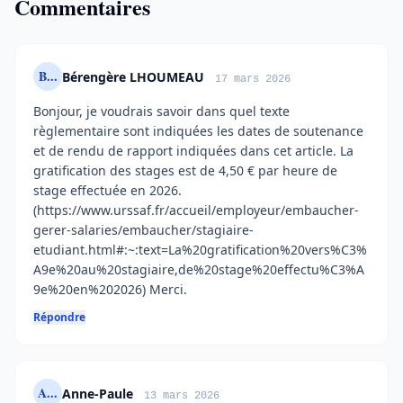
Commentaires
B...
Bérengère LHOUMEAU
17 mars 2026
Bonjour, je voudrais savoir dans quel texte
règlementaire sont indiquées les dates de soutenance
et de rendu de rapport indiquées dans cet article. La
gratification des stages est de 4,50 € par heure de
stage effectuée en 2026.
(https://www.urssaf.fr/accueil/employeur/embaucher-
gerer-salaries/embaucher/stagiaire-
etudiant.html#:~:text=La%20gratification%20vers%C3%
A9e%20au%20stagiaire,de%20stage%20effectu%C3%A
9e%20en%202026) Merci.
Répondre
A...
Anne-Paule
13 mars 2026