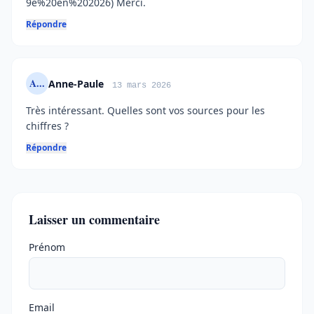
9e%20en%202026) Merci.
Répondre
A...
Anne-Paule
13 mars 2026
Très intéressant. Quelles sont vos sources pour les
chiffres ?
Répondre
Laisser un commentaire
Ne pas remplir
Prénom
Email