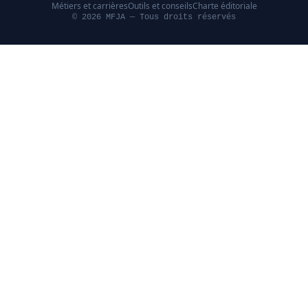
Métiers et carrières
Outils et conseils
Charte éditoriale
© 2026 MFJA — Tous droits réservés