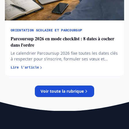
ORIENTATION SCOLAIRE ET PARCOURSUP
Parcoursup 2026 en mode checklist : 8 dates à cocher
dans l'ordre
Le calendrier Parcoursup 2026 fixe toutes les dates clés
à respecter pour s’inscrire, formuler ses vœux et
répondre aux propositions. Comprendre chaque phase
Lire l'article
permet d’éviter les erreurs et de sécuriser son
orientation…
Voir toute la rubrique