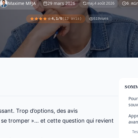
Maxime MFJA
29 mars 2026
maj.
4 août 2026
6 mi
4,1/5
(12 avis)
519
vues
SOMM
Pour
souv
ssant. Trop d’options, des avis
Appr
s se tromper »… et cette question qui revient
avan
Tes