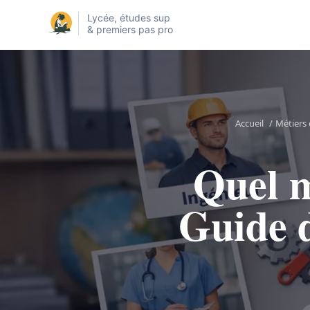
Lycée, études sup
& premiers pas pro
Accueil
/
Métiers 
Quel m
Guide d