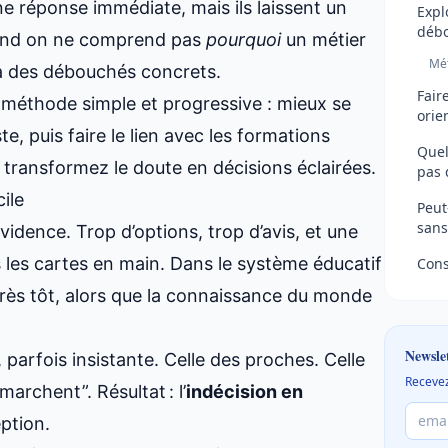
e réponse immédiate, mais ils laissent un
Expl
débo
quand on ne comprend pas
pourquoi
un métier
Mét
 à des débouchés concrets.
Fair
 méthode simple et progressive : mieux se
orie
te, puis faire le lien avec les formations
Quel
 transformez le doute en décisions éclairées.
pas 
ile
Peut
sans
idence. Trop d’options, trop d’avis, et une
 les cartes en main. Dans le système éducatif
Cons
très tôt, alors que la connaissance du monde
Newsle
, parfois insistante. Celle des proches. Celle
Recevez
marchent”. Résultat : l’
indécision en
ption.