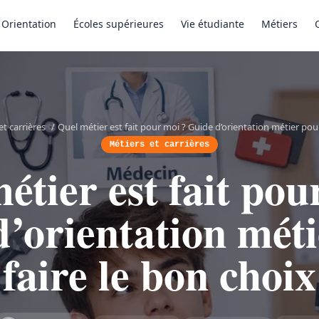
Orientation
Écoles supérieures
Vie étudiante
Métiers
et carrières
/
Quel métier est fait pour moi ? Guide d’orientation métier pour
Métiers et carrières
étier est fait pou
’orientation mét
faire le bon choix