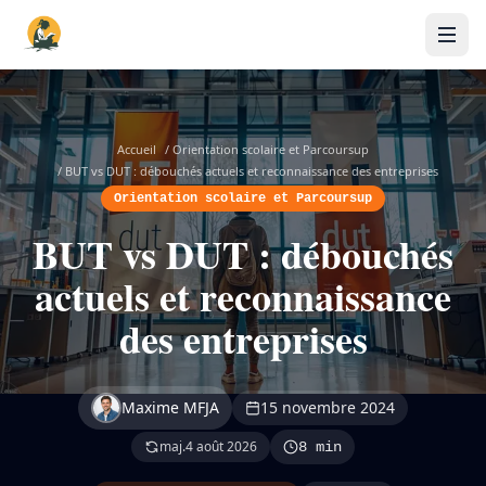
Accueil
/
Orientation scolaire et Parcoursup
/
BUT vs DUT : débouchés actuels et reconnaissance des entreprises
Orientation scolaire et Parcoursup
BUT vs DUT : débouchés
actuels et reconnaissance
des entreprises
Maxime MFJA
15 novembre 2024
maj.
4 août 2026
8 min