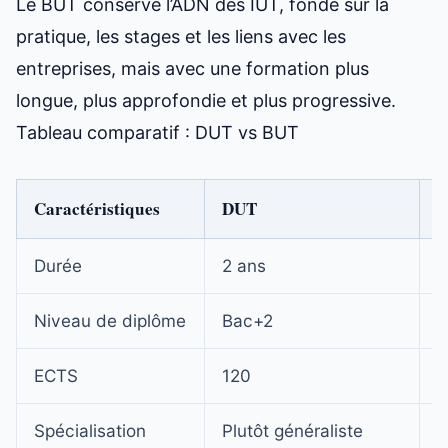
Le BUT conserve l’ADN des IUT, fondé sur la
pratique, les stages et les liens avec les
entreprises, mais avec une formation plus
longue, plus approfondie et plus progressive.
Tableau comparatif : DUT vs BUT
Caractéristiques
DUT
Durée
2 ans
3
Niveau de diplôme
Bac+2
B
ECTS
120
1
Spécialisation
Plutôt généraliste
P