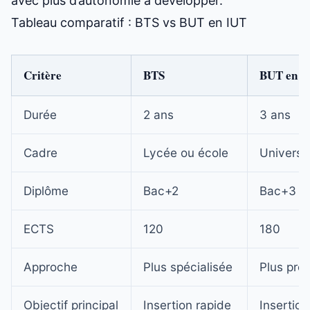
avec plus d’autonomie à développer.
Tableau comparatif : BTS vs BUT en IUT
Critère
BTS
BUT en I
Durée
2 ans
3 ans
Cadre
Lycée ou école
Universi
Diplôme
Bac+2
Bac+3 gr
ECTS
120
180
Approche
Plus spécialisée
Plus pro
Objectif principal
Insertion rapide
Insertion