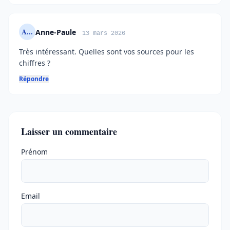
A...
Anne-Paule
13 mars 2026
Très intéressant. Quelles sont vos sources pour les
chiffres ?
Répondre
Laisser un commentaire
Ne pas remplir
Prénom
Email