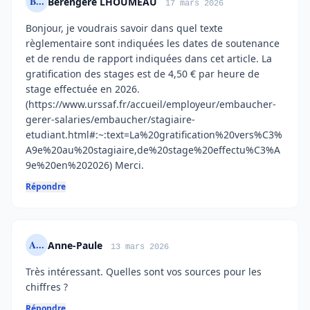
B...
Bérengère LHOUMEAU
17 mars 2026
Bonjour, je voudrais savoir dans quel texte
règlementaire sont indiquées les dates de soutenance
et de rendu de rapport indiquées dans cet article. La
gratification des stages est de 4,50 € par heure de
stage effectuée en 2026.
(https://www.urssaf.fr/accueil/employeur/embaucher-
gerer-salaries/embaucher/stagiaire-
etudiant.html#:~:text=La%20gratification%20vers%C3%
A9e%20au%20stagiaire,de%20stage%20effectu%C3%A
9e%20en%202026) Merci.
Répondre
A...
Anne-Paule
13 mars 2026
Très intéressant. Quelles sont vos sources pour les
chiffres ?
Répondre