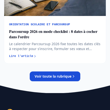
ORIENTATION SCOLAIRE ET PARCOURSUP
Parcoursup 2026 en mode checklist : 8 dates à cocher
dans l'ordre
Le calendrier Parcoursup 2026 fixe toutes les dates clés
à respecter pour s’inscrire, formuler ses vœux et
répondre aux propositions. Comprendre chaque phase
Lire l'article
permet d’éviter les erreurs et de sécuriser son
orientation…
Voir toute la rubrique