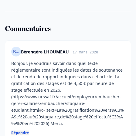
Commentaires
B...
Bérengère LHOUMEAU
17 mars 2026
Bonjour, je voudrais savoir dans quel texte
règlementaire sont indiquées les dates de soutenance
et de rendu de rapport indiquées dans cet article. La
gratification des stages est de 4,50 € par heure de
stage effectuée en 2026.
(https://www.urssaf.fr/accueil/employeur/embaucher-
gerer-salaries/embaucher/stagiaire-
etudiant.html#:~:text=La%20gratification%20vers%C3%
A9e%20au%20stagiaire,de%20stage%20effectu%C3%A
9e%20en%202026) Merci.
Répondre