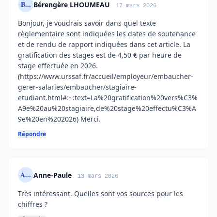
B...
Bérengère LHOUMEAU
17 mars 2026
Bonjour, je voudrais savoir dans quel texte
règlementaire sont indiquées les dates de soutenance
et de rendu de rapport indiquées dans cet article. La
gratification des stages est de 4,50 € par heure de
stage effectuée en 2026.
(https://www.urssaf.fr/accueil/employeur/embaucher-
gerer-salaries/embaucher/stagiaire-
etudiant.html#:~:text=La%20gratification%20vers%C3%
A9e%20au%20stagiaire,de%20stage%20effectu%C3%A
9e%20en%202026) Merci.
Répondre
A...
Anne-Paule
13 mars 2026
Très intéressant. Quelles sont vos sources pour les
chiffres ?