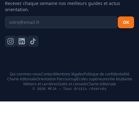
Recevez chaque semaine nos meilleurs guides et actus
orientation.
OK
Qui sommes-nous
Contact
Mentions légales
Politique de confidentialité
Charte éditoriale
Orientation Parcoursup
Écoles supérieures
Vie étudiante
Métiers et carrières
Outils et conseils
Charte éditoriale
© 2026 MFJA — Tous droits réservés