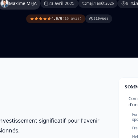
Maxime MFJA
23 avril 2025
maj.
4 août 2026
6 min
4,6/5
(10 avis)
519
vues
SOMM
Comp
d'un
For
spo
vestissement significatif pour l'avenir
Fra
sionnés.
Héb