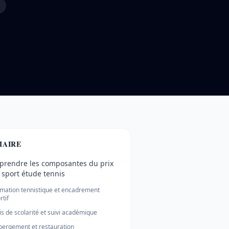
AIRE
rendre les composantes du prix
 sport étude tennis
mation tennistique et encadrement
rtif
is de scolarité et suivi académique
ergement et restauration