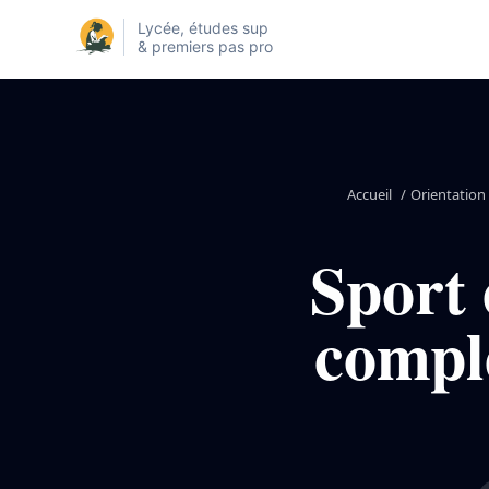
Lycée, études sup
& premiers pas pro
Accueil
/
Orientation 
Sport 
comple