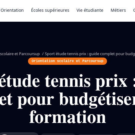
Orientation
Écoles supérieures
Vie étudiante
Métiers
scolaire et Parcoursup
/
Sport étude tennis prix : guide complet pour budg
Orientation scolaire et Parcoursup
étude tennis prix 
t pour budgétise
formation