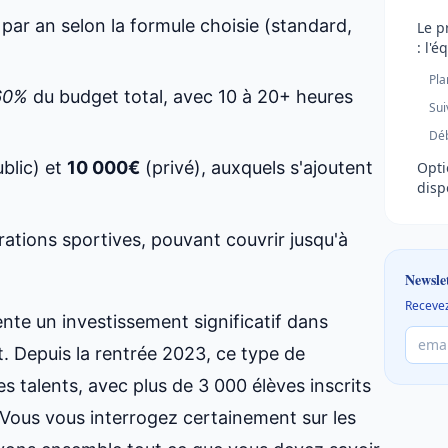
par an selon la formule choisie (standard,
Le p
: l'é
Pla
60%
du budget total, avec 10 à 20+ heures
Sui
Déb
blic) et
10 000€
(privé), auxquels s'ajoutent
Opti
disp
rations sportives, pouvant couvrir jusqu'à
Newsle
Recevez
nte un investissement significatif dans
t. Depuis la rentrée 2023, ce type de
s talents, avec plus de 3 000 élèves inscrits
Vous vous interrogez certainement sur les