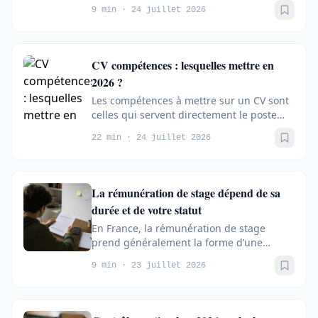
conditions de travail, salaire et
9 min · 24 juillet 2026
perspectives...
Sauve
CV compétences : lesquelles mettre en
2026 ?
Les compétences à mettre sur un CV sont
celles qui servent directement le poste
visé et que vous pouvez prouver par des...
22 min · 24 juillet 2026
Sauve
La rémunération de stage dépend de sa
durée et de votre statut
En France, la rémunération de stage
prend généralement la forme d’une
gratification, et non d’un salaire. En 2026,
9 min · 23 juillet 2026
elle...
Sauve