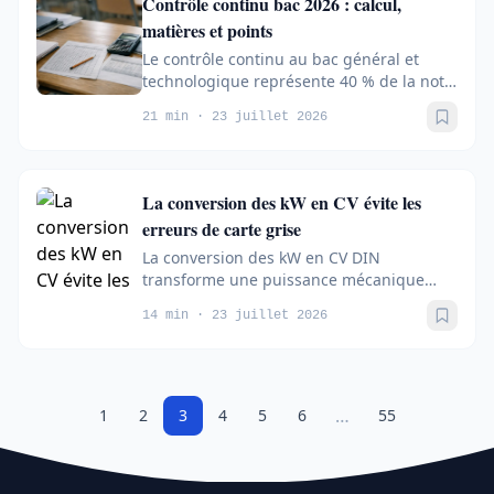
Contrôle continu bac 2026 : calcul,
matières et points
Le contrôle continu au bac général et
technologique représente 40 % de la note
finale, soit 800 points sur 2 000. Il...
21 min · 23 juillet 2026
Sauve
La conversion des kW en CV évite les
erreurs de carte grise
La conversion des kW en CV DIN
transforme une puissance mécanique
exprimée en kilowatts en chevaux-
14 min · 23 juillet 2026
vapeur : multipliez...
Sauve
…
1
2
3
4
5
6
55