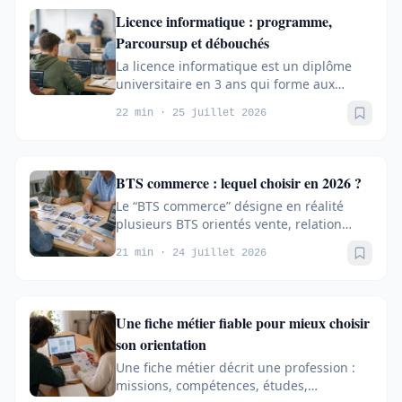
Licence informatique : programme,
Parcoursup et débouchés
La licence informatique est un diplôme
universitaire en 3 ans qui forme aux
bases de la programmation, des...
22 min · 25 juillet 2026
Sauve
BTS commerce : lequel choisir en 2026 ?
Le “BTS commerce” désigne en réalité
plusieurs BTS orientés vente, relation
client et développement commercial,...
21 min · 24 juillet 2026
Sauve
Une fiche métier fiable pour mieux choisir
son orientation
Une fiche métier décrit une profession :
missions, compétences, études,