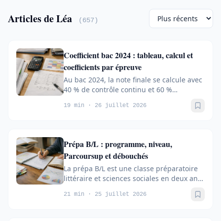
Articles de Léa
(657)
Coefficient bac 2024 : tableau, calcul et
coefficients par épreuve
Au bac 2024, la note finale se calcule avec
40 % de contrôle continu et 60 %
d’épreuves terminales, pour un total de...
19 min · 26 juillet 2026
Sauve
Prépa B/L : programme, niveau,
Parcoursup et débouchés
La prépa B/L est une classe préparatoire
littéraire et sciences sociales en deux ans,
qui associe lettres, philosophie,...
21 min · 25 juillet 2026
Sauve