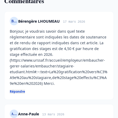
Commentaires
B...
Bérengère LHOUMEAU
17 mars 2026
Bonjour, je voudrais savoir dans quel texte
règlementaire sont indiquées les dates de soutenance
et de rendu de rapport indiquées dans cet article. La
gratification des stages est de 4,50 € par heure de
stage effectuée en 2026.
(https://www.urssaf.fr/accueil/employeur/embaucher-
gerer-salaries/embaucher/stagiaire-
etudiant.html#:~:text=La%20gratification%20vers%C3%
A9e%20au%20stagiaire,de%20stage%20effectu%C3%A
9e%20en%202026) Merci.
Répondre
A...
Anne-Paule
13 mars 2026