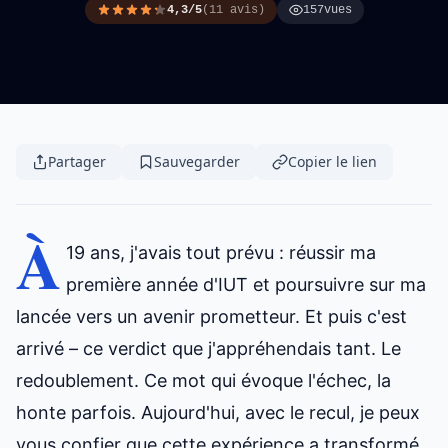
4,3/5
(11 avis)
157
vues
Partager
Sauvegarder
Copier le lien
À
19 ans, j'avais tout prévu : réussir
ma
première année
d'IUT et poursuivre sur ma
lancée vers un avenir prometteur. Et puis c'est
arrivé – ce verdict que j'appréhendais tant. Le
redoublement. Ce mot qui évoque l'échec, la
honte parfois. Aujourd'hui, avec le recul, je peux
vous confier que cette expérience a transformé