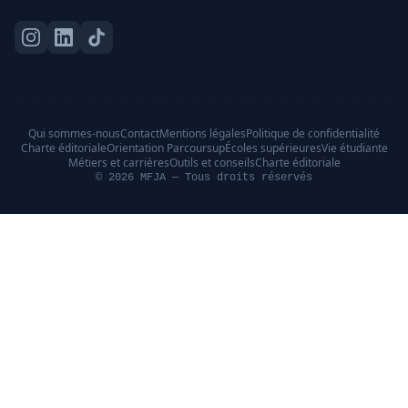
Qui sommes-nous
Contact
Mentions légales
Politique de confidentialité
Charte éditoriale
Orientation Parcoursup
Écoles supérieures
Vie étudiante
Métiers et carrières
Outils et conseils
Charte éditoriale
© 2026 MFJA — Tous droits réservés