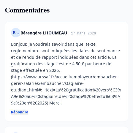
Commentaires
B...
Bérengère LHOUMEAU
17 mars 2026
Bonjour, je voudrais savoir dans quel texte
règlementaire sont indiquées les dates de soutenance
et de rendu de rapport indiquées dans cet article. La
gratification des stages est de 4,50 € par heure de
stage effectuée en 2026.
(https://www.urssaf.fr/accueil/employeur/embaucher-
gerer-salaries/embaucher/stagiaire-
etudiant.html#:~:text=La%20gratification%20vers%C3%
A9e%20au%20stagiaire,de%20stage%20effectu%C3%A
9e%20en%202026) Merci.
Répondre