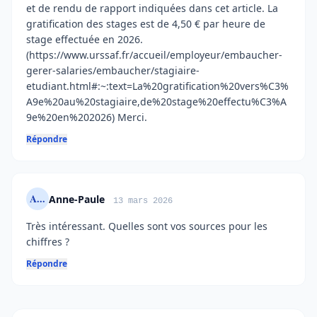
et de rendu de rapport indiquées dans cet article. La
gratification des stages est de 4,50 € par heure de
stage effectuée en 2026.
(https://www.urssaf.fr/accueil/employeur/embaucher-
gerer-salaries/embaucher/stagiaire-
etudiant.html#:~:text=La%20gratification%20vers%C3%
A9e%20au%20stagiaire,de%20stage%20effectu%C3%A
9e%20en%202026) Merci.
Répondre
A...
Anne-Paule
13 mars 2026
Très intéressant. Quelles sont vos sources pour les
chiffres ?
Répondre