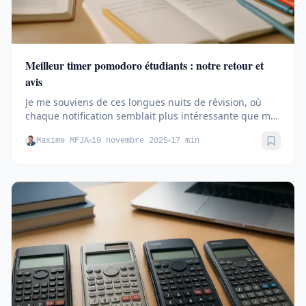
Meilleur timer pomodoro étudiants : notre retour et
avis
Je me souviens de ces longues nuits de révision, où
chaque notification semblait plus intéressante que mes
cours....
Maxime MFJA
19 novembre 2025
17 min
Sauve