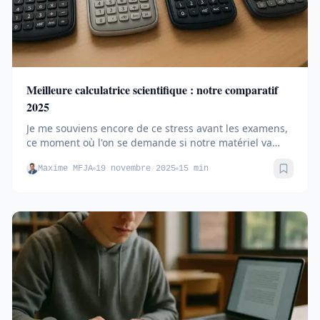
Meilleure calculatrice scientifique : notre comparatif
2025
Je me souviens encore de ce stress avant les examens,
ce moment où l'on se demande si notre matériel va
tenir le coup....
Maxime MFJA
19 novembre 2025
15 min
Sauve