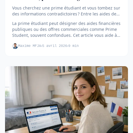
Vous cherchez une prime étudiant et vous tombez sur
des informations contradictoires ? Entre les aides de
la CAF, la...
La prime étudiant peut désigner des aides financières
publiques ou des offres commerciales comme Prime
Student, souvent confondues. Cet article vous aide à
distinguer chaque dispositif et à savoir lequel
Maxime MFJA
5 avril 2026
9 min
correspond vraiment à votre situation…