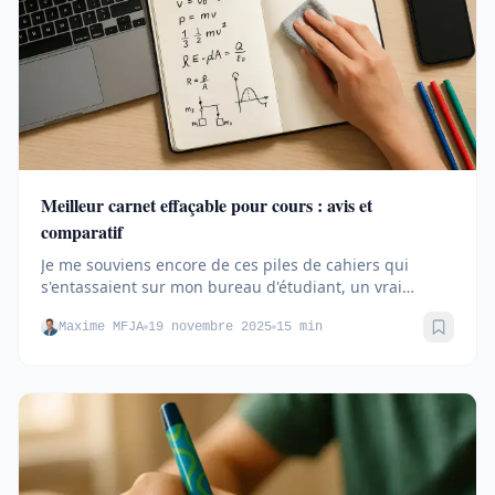
Meilleur carnet effaçable pour cours : avis et
comparatif
Je me souviens encore de ces piles de cahiers qui
s'entassaient sur mon bureau d'étudiant, un vrai
cauchemar...
Maxime MFJA
19 novembre 2025
15 min
Sauve