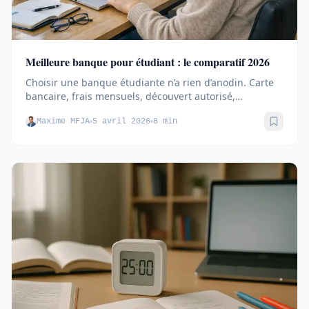
Meilleure banque pour étudiant : le comparatif 2026
Choisir une banque étudiante n’a rien d’anodin. Carte
bancaire, frais mensuels, découvert autorisé,
paiements à...
Maxime MFJA
5 avril 2026
8 min
Sauve