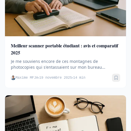
Meilleur scanner portable étudiant : avis et comparatif
2025
Je me souviens encore de ces montagnes de
photocopies qui s'entassaient sur mon bureau
d'étudiant, un vrai cauchemar...
Maxime MFJA
19 novembre 2025
14 min
Sauve