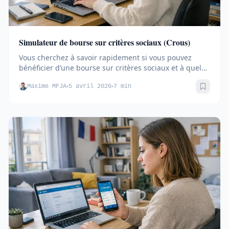
Simulateur de bourse sur critères sociaux (Crous)
Vous cherchez à savoir rapidement si vous pouvez
bénéficier d’une bourse sur critères sociaux et à quel
niveau d’aide...
Maxime MFJA
5 avril 2026
7 min
Sauve