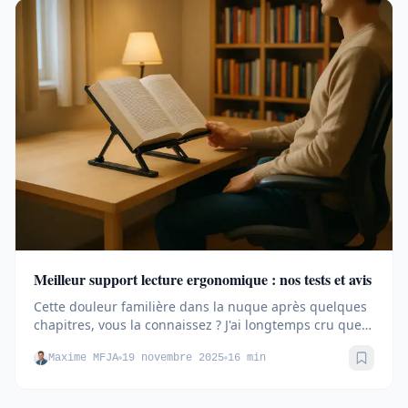
Meilleur support lecture ergonomique : nos tests et avis
Cette douleur familière dans la nuque après quelques
chapitres, vous la connaissez ? J'ai longtemps cru que
c'était le...
Maxime MFJA
19 novembre 2025
16 min
Sauve