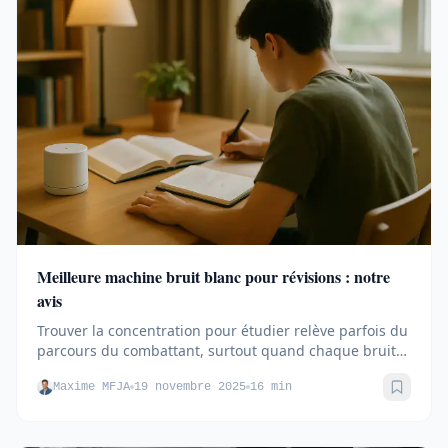
Meilleure machine bruit blanc pour révisions : notre
avis
Trouver la concentration pour étudier relève parfois du
parcours du combattant, surtout quand chaque bruit
extérieur...
Maxime MFJA
19 novembre 2025
16 min
Sauve