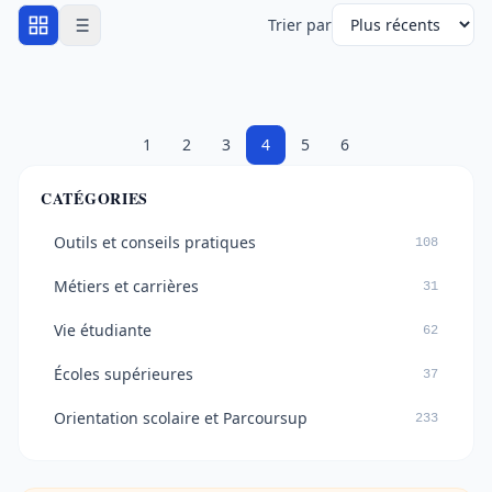
Trier par
1
2
3
4
5
6
CATÉGORIES
Outils et conseils pratiques
108
Métiers et carrières
31
Vie étudiante
62
Écoles supérieures
37
Orientation scolaire et Parcoursup
233