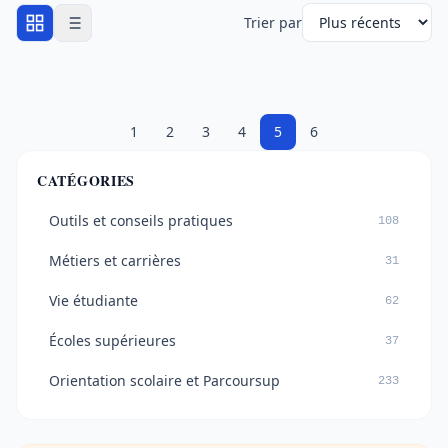
Trier par
1
2
3
4
5
6
CATÉGORIES
Outils et conseils pratiques
108
Métiers et carrières
31
Vie étudiante
62
Écoles supérieures
37
Orientation scolaire et Parcoursup
233